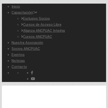
Inicio
Capacitación
Exclusivo Socios
Cursos de Acceso Libre
Alianza ANCPUAC Intedya
Cursos ANCPUAC
Nuestra Asociación
Socios ANCPUAC
Eventos
Noticias
Contacto