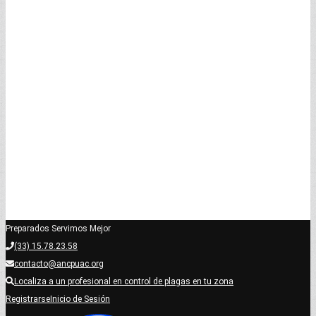
Preparados Servimos Mejor
(33) 15.78.23.58
contacto@ancpuac.org
Localiza a un profesional en control de plagas en tu zona
Registrarse
Inicio de Sesión