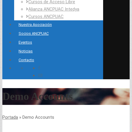
Cursos de Acceso Libre
Alianza ANCPUAC Intedya
Cursos ANCPUAC
Nuestra Asociación
Socios ANCPUAC
Eventos
Noticias
Contacto
Demo Accounts
Portada
»
Demo Accounts