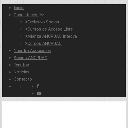
Inicio
Capacitación
Exclusivo Socios
Cursos de Acceso Libre
Alianza ANCPUAC Intedya
Cursos ANCPUAC
Nuestra Asociación
Socios ANCPUAC
Eventos
Noticias
Contacto