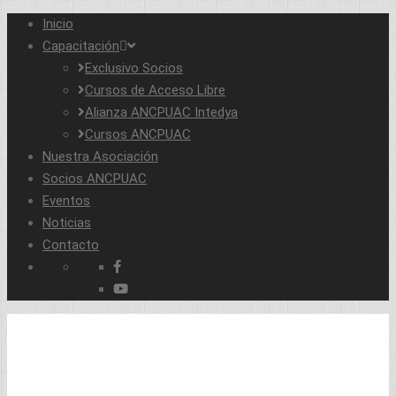
Inicio
Capacitación
Exclusivo Socios
Cursos de Acceso Libre
Alianza ANCPUAC Intedya
Cursos ANCPUAC
Nuestra Asociación
Socios ANCPUAC
Eventos
Noticias
Contacto