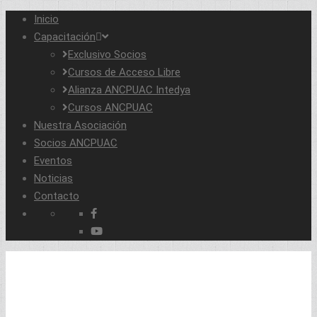
Inicio
Capacitación
Exclusivo Socios
Cursos de Acceso Libre
Alianza ANCPUAC Intedya
Cursos ANCPUAC
Nuestra Asociación
Socios ANCPUAC
Eventos
Noticias
Contacto