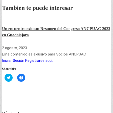
También te puede interesar
Un encuentro exitoso: Resumen del Congreso ANCPUAC 2023
P
en Guadalajara
C
2 agosto, 2023
2
Este contenido es exlusivo para Socios ANCPUAC
E
Iniciar Sesión
Registrarse aquí.
I
Share this:
S
Haz
Haz
clic
clic
para
para
compartir
compartir
en
en
Twitter
Facebook
(Se
(Se
abre
abre
en
en
una
una
ventana
ventana
nueva)
nueva)