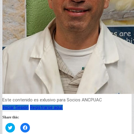
Este contenido es exlusivo para Socios ANCPUAC
Iniciar Sesión
Registrarse aquí.
Share this:
Haz
Haz
clic
clic