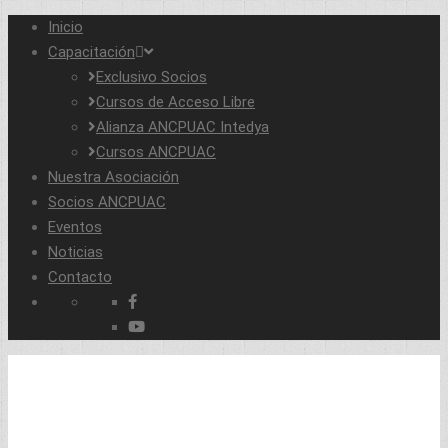
Inicio
Capacitación
Exclusivo Socios
Cursos de Acceso Libre
Alianza ANCPUAC Intedya
Cursos ANCPUAC
Nuestra Asociación
Socios ANCPUAC
Eventos
Noticias
Contacto