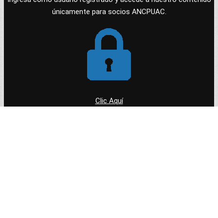
únicamente para socios ANCPUAC.
Clic Aquí
INFORMACIÓN Y ACCESOS
Cuotas 2021
¿Cómo ser un Socio ANCPUAC?
XXXVIII Congreso Internacional de Controladores de
Plagas Urbanas
Localiza un Controlador de Plagas en tu zona