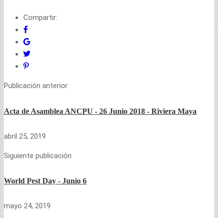
para
para
compartir
compartir
en
en
Compartir:
Twitter
Facebook
(Se
(Se
abre
abre
en
en
una
una
ventana
ventana
nueva)
nueva)
Publicación anterior
Acta de Asamblea ANCPU - 26 Junio 2018 - Riviera Maya
abril 25, 2019
Siguiente publicación
World Pest Day - Junio 6
mayo 24, 2019