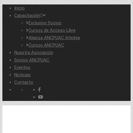
Inicio
Capacitación
Exclusivo Socios
Cursos de Acceso Libre
Alianza ANCPUAC Intedya
Cursos ANCPUAC
Nuestra Asociación
Socios ANCPUAC
Eventos
Noticias
Contacto