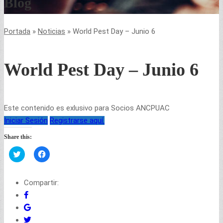
Blog
Portada
»
Noticias
»
World Pest Day – Junio 6
World Pest Day – Junio 6
Este contenido es exlusivo para Socios ANCPUAC
Iniciar Sesión
Registrarse aquí.
Share this:
Haz
Haz
clic
clic
para
para
compartir
compartir
en
en
Compartir:
Twitter
Facebook
(Se
(Se
abre
abre
en
en
una
una
ventana
ventana