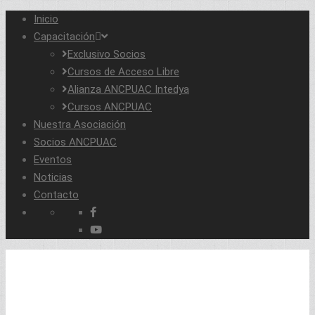
Inicio
Capacitación
Exclusivo Socios
Cursos de Acceso Libre
Alianza ANCPUAC Intedya
Cursos ANCPUAC
Nuestra Asociación
Socios ANCPUAC
Eventos
Noticias
Contacto